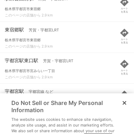
栃木県宇都宮市東宿郷
ルート
を見る
このページの店舗から 2.9 km
東宿郷駅
芳賀・宇都宮LRT
栃木県宇都宮市東宿郷
ルート
を見る
このページの店舗から 2.9 km
宇都宮駅東口駅
芳賀・宇都宮LRT
栃木県宇都宮市宮みらい一丁目
ルート
を見る
このページの店舗から 2.9 km
宇都宮駅
宇都宮線 など
Do Not Sell or Share My Personal
宇都宮市川向町
ルート
を見る
このページの店舗から 2.9 km
Information
The website uses cookies to enhance site navigation,
峰駅
芳賀・宇都宮LRT
analyze site usage, and assist in our marketing efforts.
We also sell or share information about your use of our
栃木県宇都宮市峰
ルート