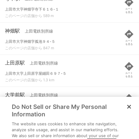
上田市大字神畑字寺下６１６-１
ルート
を見る
このページの店舗から 589 m
神畑駅
上田電鉄別所線
上田市大字神畑字孤池９４-５
ルート
を見る
このページの店舗から 847 m
上田原駅
上田電鉄別所線
上田市大字上田原字屋鋪田６９７-５
ルート
を見る
このページの店舗から 1.3 km
大学前駅
上田電鉄別所線
Do Not Sell or Share My Personal
上田市大字下之郷字上迎２８４-５
ルート
を見る
このページの店舗から 1.4 km
Information
The website uses cookies to enhance site navigation,
赤坂上駅
上田電鉄別所線
analyze site usage, and assist in our marketing efforts.
We also sell or share information about your use of our
上田市大字上田原字一ノ口８７５-７
ルート