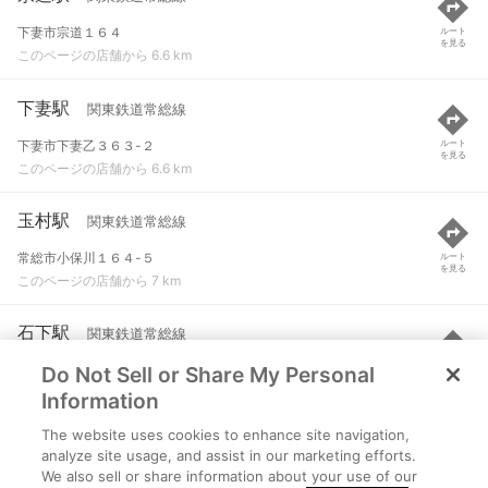
下妻市宗道１６４
ルート
を見る
このページの店舗から 6.6 km
下妻駅
関東鉄道常総線
下妻市下妻乙３６３-２
ルート
を見る
このページの店舗から 6.6 km
玉村駅
関東鉄道常総線
常総市小保川１６４-５
ルート
を見る
このページの店舗から 7 km
石下駅
関東鉄道常総線
Do Not Sell or Share My Personal
常総市新石下３７６-１
ルート
を見る
このページの店舗から 8.3 km
Information
The website uses cookies to enhance site navigation,
大宝駅
関東鉄道常総線
analyze site usage, and assist in our marketing efforts.
We also sell or share information about your use of our
下妻市大宝２３３-９
ルート