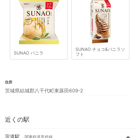
SUNAO チョコ&バニラソ
SUNAO バニラ
フト
住所
茨城県結城郡八千代町東蕗田609-2
近くの駅
宗道駅
関東鉄道常総線