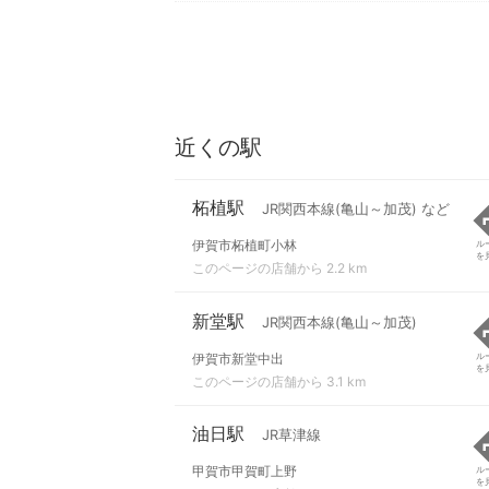
近くの駅
柘植駅
JR関西本線(亀山～加茂) など
伊賀市柘植町小林
ル
を
このページの店舗から 2.2 km
新堂駅
JR関西本線(亀山～加茂)
伊賀市新堂中出
ル
を
このページの店舗から 3.1 km
油日駅
JR草津線
甲賀市甲賀町上野
ル
を