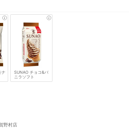
モナ
SUNAO チョコ&バ
ニラソフト
伊賀野村店