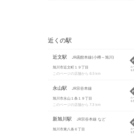
近くの駅
近文駅
JR函館本線(小樽～旭川)
旭川市近文町１９丁目
ル
を
このページの店舗から 6.5 km
永山駅
JR宗谷本線
旭川市永山１条１９丁目
ル
を
このページの店舗から 7.3 km
新旭川駅
JR宗谷本線 など
旭川市東八条６丁目
ル
を