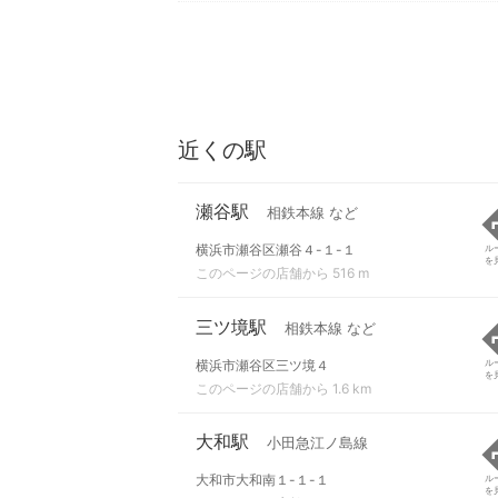
近くの駅
瀬谷駅
相鉄本線 など
横浜市瀬谷区瀬谷４-１-１
ル
を
このページの店舗から 516 m
三ツ境駅
相鉄本線 など
横浜市瀬谷区三ツ境４
ル
を
このページの店舗から 1.6 km
大和駅
小田急江ノ島線
大和市大和南１-１-１
ル
を