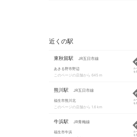
近くの駅
東秋留駅
JR五日市線
あきる野市野辺
ル
を
このページの店舗から 645 m
熊川駅
JR五日市線
福生市熊川北
ル
を
このページの店舗から 1.6 km
牛浜駅
JR青梅線
福生市牛浜
ル
を