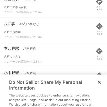
八戸市大字長苗代
ルート
を見る
このページの店舗から 1.2 km
八戸駅
JR八戸線 など
八戸市尻内町
ルート
を見る
このページの店舗から 2.1 km
本八戸駅
JR八戸線
八戸市内丸１
ルート
を見る
このページの店舗から 2.8 km
小中野駅
JR八戸線
Do Not Sell or Share My Personal
八戸市大字小中野町
ルート
を見る
このページの店舗から 4.7 km
Information
The website uses cookies to enhance site navigation,
陸奥市川駅
青い森鉄道線
analyze site usage, and assist in our marketing efforts.
We also sell or share information about your use of our
八戸市市川町
ルート