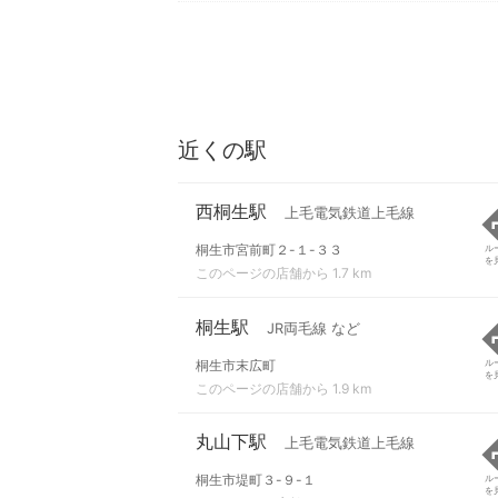
近くの駅
西桐生駅
上毛電気鉄道上毛線
桐生市宮前町２-１-３３
ル
を
このページの店舗から 1.7 km
桐生駅
JR両毛線 など
桐生市末広町
ル
を
このページの店舗から 1.9 km
丸山下駅
上毛電気鉄道上毛線
桐生市堤町３-９-１
ル
を