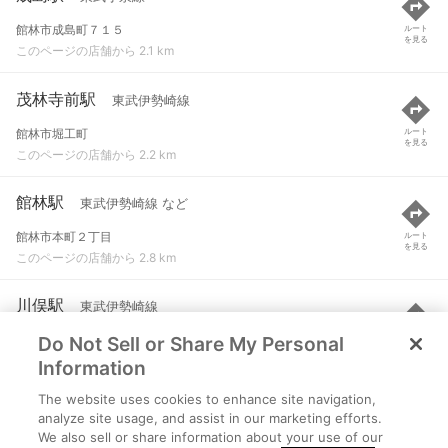
館林市成島町７１５
ルート
を見る
このページの店舗から 2.1 km
茂林寺前駅
東武伊勢崎線
館林市堀工町
ルート
を見る
このページの店舗から 2.2 km
館林駅
東武伊勢崎線 など
館林市本町２丁目
ルート
を見る
このページの店舗から 2.8 km
川俣駅
東武伊勢崎線
Do Not Sell or Share My Personal
邑楽郡明和町大字中谷３２８-３
ルート
を見る
このページの店舗から 3.2 km
Information
The website uses cookies to enhance site navigation,
本中野駅
東武小泉線
analyze site usage, and assist in our marketing efforts.
We also sell or share information about your use of our
邑楽郡邑楽町中野４８５８-５
ルート