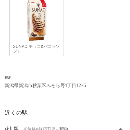
SUNAO チョコ&バニラソ
フト
住所
新潟県新潟市秋葉区みそら野1丁目12-5
近くの駅
荻川駅
JR信越本線(直江津～新潟)