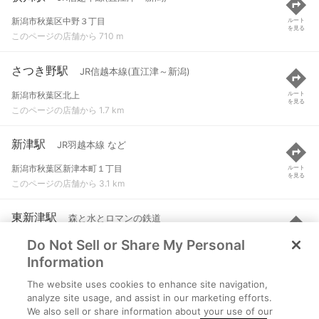
新潟市秋葉区中野３丁目
ルート
を見る
このページの店舗から 710 m
さつき野駅
JR信越本線(直江津～新潟)
新潟市秋葉区北上
ルート
を見る
このページの店舗から 1.7 km
新津駅
JR羽越本線 など
新潟市秋葉区新津本町１丁目
ルート
を見る
このページの店舗から 3.1 km
東新津駅
森と水とロマンの鉄道
Do Not Sell or Share My Personal
新潟市秋葉区滝谷町
ルート
を見る
このページの店舗から 5.1 km
Information
The website uses cookies to enhance site navigation,
亀田駅
JR信越本線(直江津～新潟)
analyze site usage, and assist in our marketing efforts.
We also sell or share information about your use of our
新潟市江南区東船場１丁目
ルート