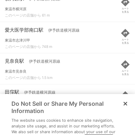
東温市横河原
ルート
を見る
このページの店舗から 61 m
愛大医学部南口駅
伊予鉄道横河原線
東温市志津川甲
ルート
を見る
このページの店舗から 748 m
見奈良駅
伊予鉄道横河原線
東温市見奈良
ルート
を見る
このページの店舗から 1.5 km
田窪駅
伊予鉄道横河原線
Do Not Sell or Share My Personal
東温市田窪
ルート
を見る
このページの店舗から 2 km
Information
The website uses cookies to enhance site navigation,
牛渕駅
伊予鉄道横河原線
analyze site usage, and assist in our marketing efforts.
We also sell or share information about your use of our
東温市牛渕
ルート