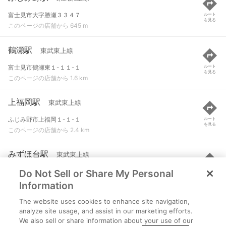
富士見市大字勝瀬３３４７
ルート
を見る
このページの店舗から 645 m
鶴瀬駅
東武東上線
富士見市鶴瀬東１-１１-１
ルート
を見る
このページの店舗から 1.6 km
上福岡駅
東武東上線
ふじみ野市上福岡１-１-１
ルート
を見る
このページの店舗から 2.4 km
みずほ台駅
東武東上線
Do Not Sell or Share My Personal
富士見市東みずほ台２-２９-１
ルート
を見る
このページの店舗から 2.9 km
Information
The website uses cookies to enhance site navigation,
柳瀬川駅
東武東上線
analyze site usage, and assist in our marketing efforts.
We also sell or share information about your use of our
志木市館２-５-１
ルート