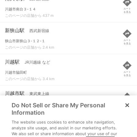
川越市南台３-１４
ルート
を見る
このページの店舗から 437 m
新狭山駅
西武新宿線
狭山市新狭山３-１２-１
ルート
を見る
このページの店舗から 2.4 km
川越駅
JR川越線 など
川越市脇田町
ルート
を見る
このページの店舗から 3.4 km
川越市駅
東武東上線
Do Not Sell or Share My Personal
川越市六軒町１-４-４
ルート
を見る
このページの店舗から 3.7 km
Information
The website uses cookies to enhance site navigation,
西川越駅
JR川越線
analyze site usage, and assist in our marketing efforts.
We also sell or share information about your use of our
川越市小ケ谷
ルート