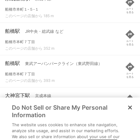
船橋市本町１-５-１
ルート
を見る
このページの店舗から 185 m
船橋駅
JR中央・総武線 など
船橋市本町７丁目
ルート
を見る
このページの店舗から 352 m
船橋駅
東武アーバンパークライン（東武野田線）
船橋市本町７丁目
ルート
を見る
このページの店舗から 393 m
大神宮下駅
京成本線
Do Not Sell or Share My Personal
船橋市宮本２-９-９
ルート
を見る
このページの店舗から 723 m
Information
The website uses cookies to enhance site navigation,
東海神駅
東葉高速線
analyze site usage, and assist in our marketing efforts.
We also sell or share information about your use of our
船橋市海神２-１５地下１号
ルート