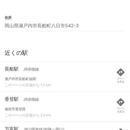
住所
岡山県瀬戸内市長船町八日市542-3
近くの駅
長船駅
JR赤穂線
瀬戸内市長船町福岡
ルート
を見る
このページの店舗から 1.7 km
香登駅
JR赤穂線
備前市香登西
ルート
を見る
このページの店舗から 2.5 km
万富駅
JR山陽本線(姫路～岡山)