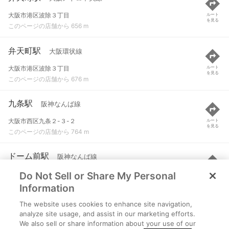
大阪市港区波除３丁目
ルート
を見る
このページの店舗から 656 m
弁天町駅
大阪環状線
大阪市港区波除３丁目
ルート
を見る
このページの店舗から 676 m
九条駅
阪神なんば線
大阪市西区九条２-３-２
ルート
を見る
このページの店舗から 764 m
ドーム前駅
阪神なんば線
Do Not Sell or Share My Personal
大阪府大阪市西区千代崎三丁目
ルート
を見る
このページの店舗から 847 m
Information
The website uses cookies to enhance site navigation,
大正駅
大阪メトロ長堀鶴見緑地線
analyze site usage, and assist in our marketing efforts.
We also sell or share information about your use of our
大阪市大正区三軒家東１丁目
ルート