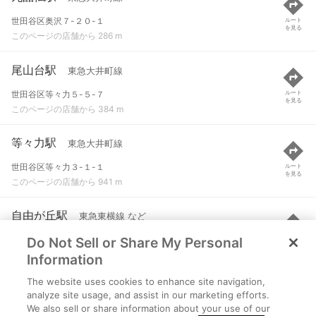
世田谷区奥沢７-２０-１
ルート
を見る
このページの店舗から 286 m
尾山台駅
東急大井町線
世田谷区等々力５-５-７
ルート
を見る
このページの店舗から 384 m
等々力駅
東急大井町線
世田谷区等々力３-１-１
ルート
を見る
このページの店舗から 941 m
自由が丘駅
東急東横線 など
Do Not Sell or Share My Personal
目黒区自由が丘１-３０-１
ルート
を見る
このページの店舗から 984 m
Information
The website uses cookies to enhance site navigation,
田園調布駅
東急東横線 など
analyze site usage, and assist in our marketing efforts.
We also sell or share information about your use of our
大田区田園調布３-２５-１８
ルート