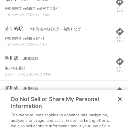
神奈川県茅ヶ崎市茅ヶ崎三丁目3-1
ルート
を見る
このページの店舗から 1.2 km
茅ケ崎駅
JR東海道本線(東京～熱海) など
神奈川県茅ヶ崎市元町1-1
ルート
を見る
このページの店舗から 1.3 km
香川駅
JR相模線
茅ヶ崎市香川
ルート
を見る
このページの店舗から 2.3 km
寒川駅
JR相模線
Do Not Sell or Share My Personal
高座郡寒川町岡田
ルート
を見る
このページの店舗から 3.5 km
Information
The website uses cookies to enhance site navigation,
平塚駅
JR東海道本線(東京～熱海)
analyze site usage, and assist in our marketing efforts.
We also sell or share information about your use of our
平塚市宝町
ルート