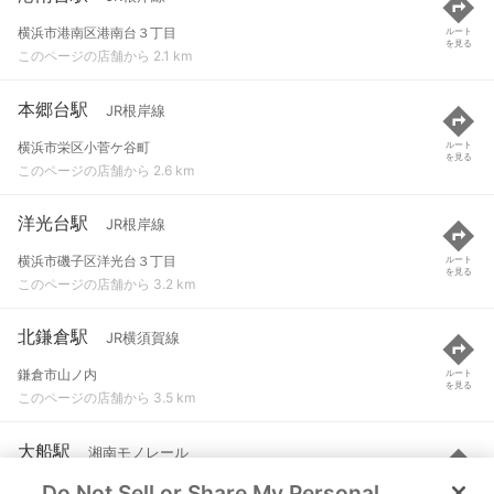
横浜市港南区港南台３丁目
ルート
を見る
このページの店舗から 2.1 km
本郷台駅
JR根岸線
横浜市栄区小菅ケ谷町
ルート
を見る
このページの店舗から 2.6 km
洋光台駅
JR根岸線
横浜市磯子区洋光台３丁目
ルート
を見る
このページの店舗から 3.2 km
北鎌倉駅
JR横須賀線
鎌倉市山ノ内
ルート
を見る
このページの店舗から 3.5 km
大船駅
湘南モノレール
Do Not Sell or Share My Personal
鎌倉市大船１丁目
ルート