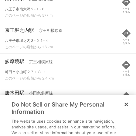
八王子市南大沢２-１-６
ルート
を見る
このページの店舗から 577 m
京王堀之内駅
京王相模原線
八王子市堀之内３-２４-４
ルート
を見る
このページの店舗から 1.6 km
多摩境駅
京王相模原線
町田市小山町２７１８-１
ルート
を見る
このページの店舗から 2.4 km
唐木田駅
小田急多摩線
Do Not Sell or Share My Personal
多摩市落合
ルート
を見る
このページの店舗から 2.5 km
Information
The website uses cookies to enhance site navigation,
長沼駅
京王線
analyze site usage, and assist in our marketing efforts.
We also sell or share information about your use of our
八王子市長沼町７００
ルート