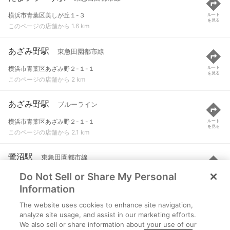
横浜市青葉区美しが丘１-３
ルート
を見る
このページの店舗から 1.6 km
あざみ野駅
東急田園都市線
横浜市青葉区あざみ野２-１-１
ルート
を見る
このページの店舗から 2 km
あざみ野駅
ブルーライン
横浜市青葉区あざみ野２-１-１
ルート
を見る
このページの店舗から 2.1 km
鷺沼駅
東急田園都市線
Do Not Sell or Share My Personal
川崎市宮前区鷺沼３-１-１
ルート
を見る
このページの店舗から 2.8 km
Information
The website uses cookies to enhance site navigation,
江田駅
東急田園都市線
analyze site usage, and assist in our marketing efforts.
We also sell or share information about your use of our
横浜市青葉区荏田町２３６０
ルート