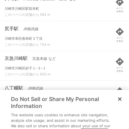
川崎市川崎区駅前本町
ルート
を見る
このページの店舗から 584 m
尻手駅
JR南武線
川崎市幸区南幸町３丁目
ルート
を見る
このページの店舗から 754 m
京急川崎駅
京急本線 など
川崎市川崎区砂子１-３-１
ルート
を見る
このページの店舗から 830 m
八丁畷駅
JR南武線
Do Not Sell or Share My Personal
川崎市川崎区池田１丁目
ルート
を見る
このページの店舗から 1.2 km
Information
The website uses cookies to enhance site navigation,
八丁畷駅
京急本線
analyze site usage, and assist in our marketing efforts.
We also sell or share information about your use of our
川崎市川崎区池田１丁目
ルート