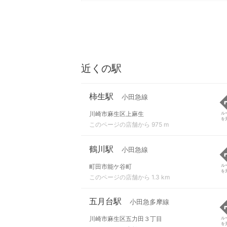
近くの駅
柿生駅
小田急線
川崎市麻生区上麻生
ル
を
このページの店舗から 975 m
鶴川駅
小田急線
町田市能ケ谷町
ル
を
このページの店舗から 1.3 km
五月台駅
小田急多摩線
川崎市麻生区五力田３丁目
ル
を