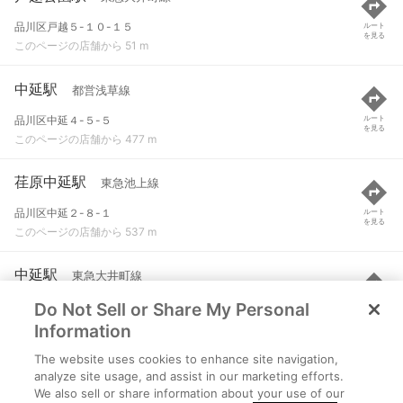
品川区戸越５-１０-１５
ルート
を見る
このページの店舗から 51 m
中延駅
都営浅草線
品川区中延４-５-５
ルート
を見る
このページの店舗から 477 m
荏原中延駅
東急池上線
品川区中延２-８-１
ルート
を見る
このページの店舗から 537 m
中延駅
東急大井町線
Do Not Sell or Share My Personal
品川区中延４-５-５
ルート
を見る
このページの店舗から 569 m
Information
The website uses cookies to enhance site navigation,
戸越駅
都営浅草線
analyze site usage, and assist in our marketing efforts.
We also sell or share information about your use of our
品川区戸越３-４-１７
ルート