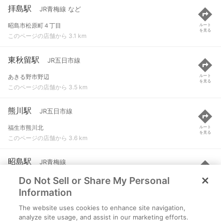
拝島駅
JR青梅線 など
昭島市松原町４丁目
ルート
を見る
このページの店舗から 3.1 km
東秋留駅
JR五日市線
あきる野市野辺
ルート
を見る
このページの店舗から 3.5 km
熊川駅
JR五日市線
福生市熊川北
ルート
を見る
このページの店舗から 3.6 km
昭島駅
JR青梅線
Do Not Sell or Share My Personal
昭島市昭和町２丁目
ルート
を見る
このページの店舗から 3.7 km
Information
The website uses cookies to enhance site navigation,
小宮駅
JR八高線(八王子～高麗川)
analyze site usage, and assist in our marketing efforts.