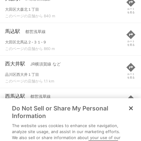
大田区大森北１丁目
ルート
を見る
このページの店舗から 840 m
馬込駅
都営浅草線
大田区北馬込２-３１-９
ルート
を見る
このページの店舗から 860 m
西大井駅
JR横須賀線 など
品川区西大井１丁目
ルート
を見る
このページの店舗から 1.1 km
西馬込駅
都営浅草線
Do Not Sell or Share My Personal
大田区西馬込２-１-６
ルート
を見る
このページの店舗から 1.4 km
Information
The website uses cookies to enhance site navigation,
大森海岸駅
京急本線
analyze site usage, and assist in our marketing efforts.
We also sell or share information about your use of our
品川区南大井３-３２-１
ルート