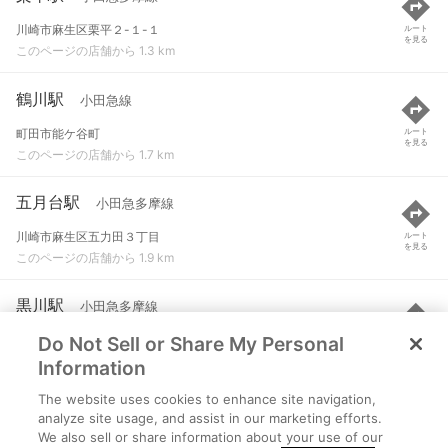
川崎市麻生区栗平２-１-１
ルート
を見る
このページの店舗から 1.3 km
鶴川駅
小田急線
町田市能ケ谷町
ルート
を見る
このページの店舗から 1.7 km
五月台駅
小田急多摩線
川崎市麻生区五力田３丁目
ルート
を見る
このページの店舗から 1.9 km
黒川駅
小田急多摩線
Do Not Sell or Share My Personal
川崎市麻生区南黒川４丁目
ルート
を見る
このページの店舗から 1.9 km
Information
The website uses cookies to enhance site navigation,
柿生駅
小田急線
analyze site usage, and assist in our marketing efforts.
We also sell or share information about your use of our
川崎市麻生区上麻生
ルート