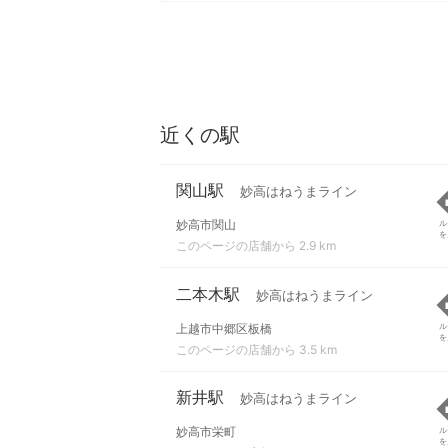
近くの駅
関山駅
妙高はねうまライン
妙高市関山
ル
を
このページの店舗から 2.9 km
二本木駅
妙高はねうまライン
上越市中郷区板橋
ル
を
このページの店舗から 3.5 km
新井駅
妙高はねうまライン
妙高市栄町
ル
を