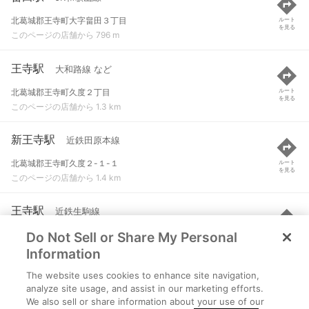
北葛城郡王寺町大字畠田３丁目
ルート
を見る
このページの店舗から 796 m
王寺駅
大和路線 など
北葛城郡王寺町久度２丁目
ルート
を見る
このページの店舗から 1.3 km
新王寺駅
近鉄田原本線
北葛城郡王寺町久度２-１-１
ルート
を見る
このページの店舗から 1.4 km
王寺駅
近鉄生駒線
Do Not Sell or Share My Personal
北葛城郡王寺町久度２丁目
ルート
を見る
このページの店舗から 1.4 km
Information
The website uses cookies to enhance site navigation,
大輪田駅
近鉄田原本線
analyze site usage, and assist in our marketing efforts.
We also sell or share information about your use of our
北葛城郡河合町大字大輪田１８０９-２
ルート