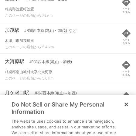
相楽郡笠置町笠置
ルート
を見る
このページの店舗から 729 m
加茂駅
JR関西本線(亀山～加茂) など
木津川市加茂町里
ルート
を見る
このページの店舗から 5.4 km
大河原駅
JR関西本線(亀山～加茂)
相楽郡南山城村大字北大河原
ルート
を見る
このページの店舗から 5.6 km
月ケ瀬口駅
JR関西本線(亀山～加茂)
Do Not Sell or Share My Personal
京都府相楽郡南山城村大字北大河原小字殿田平尾53-3
ルート
を見る
このページの店舗から 8.8 km
Information
The website uses cookies to enhance site navigation,
上狛駅
奈良線
analyze site usage, and assist in our marketing efforts.
We also sell or share information about your use of our
木津川市山城町上狛
ルート