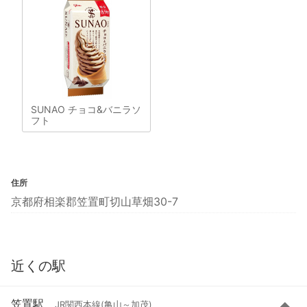
SUNAO チョコ&バニラソ
フト
住所
京都府相楽郡笠置町切山草畑30-7
近くの駅
笠置駅
JR関西本線(亀山～加茂)