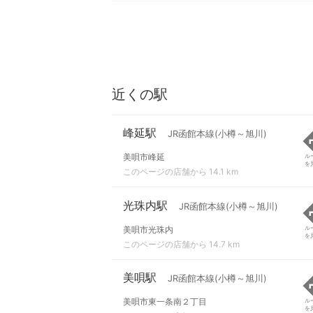
近くの駅
峰延駅
JR函館本線(小樽～旭川)
美唄市峰延
ル
を
このページの店舗から 14.1 km
光珠内駅
JR函館本線(小樽～旭川)
美唄市光珠内
ル
を
このページの店舗から 14.7 km
美唄駅
JR函館本線(小樽～旭川)
美唄市東一条南２丁目
ル
を