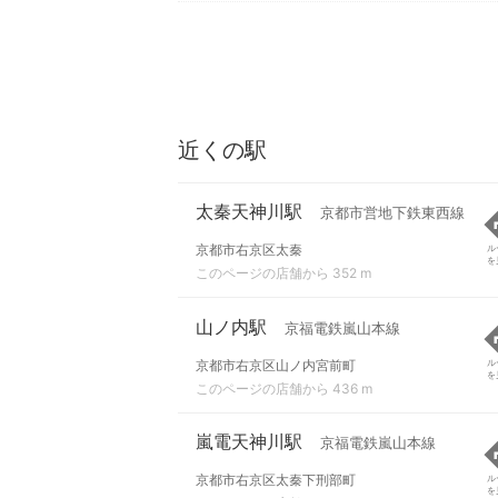
近くの駅
太秦天神川駅
京都市営地下鉄東西線
京都市右京区太秦
ル
を
このページの店舗から 352 m
山ノ内駅
京福電鉄嵐山本線
京都市右京区山ノ内宮前町
ル
を
このページの店舗から 436 m
嵐電天神川駅
京福電鉄嵐山本線
京都市右京区太秦下刑部町
ル
を