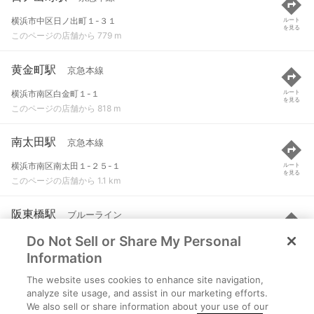
横浜市中区日ノ出町１-３１
ルート
を見る
このページの店舗から 779 m
黄金町駅
京急本線
横浜市南区白金町１-１
ルート
を見る
このページの店舗から 818 m
南太田駅
京急本線
横浜市南区南太田１-２５-１
ルート
を見る
このページの店舗から 1.1 km
阪東橋駅
ブルーライン
Do Not Sell or Share My Personal
横浜市中区弥生町５-４８
ルート
を見る
このページの店舗から 1.1 km
Information
The website uses cookies to enhance site navigation,
戸部駅
京急本線
analyze site usage, and assist in our marketing efforts.
We also sell or share information about your use of our
横浜市西区戸部本町４８-１１
ルート