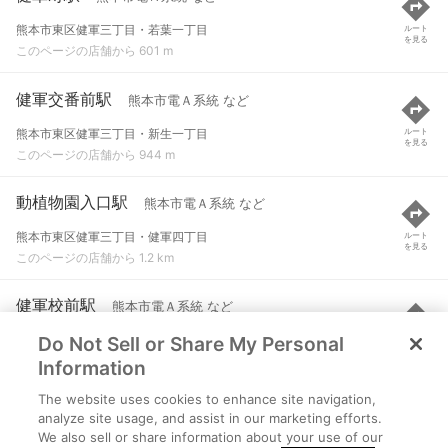
熊本市東区健軍三丁目・若葉一丁目
ルート
を見る
このページの店舗から 601 m
健軍交番前駅
熊本市電Ａ系統 など
熊本市東区健軍三丁目・新生一丁目
ルート
を見る
このページの店舗から 944 m
動植物園入口駅
熊本市電Ａ系統 など
熊本市東区健軍三丁目・健軍四丁目
ルート
を見る
このページの店舗から 1.2 km
健軍校前駅
熊本市電Ａ系統 など
Do Not Sell or Share My Personal
熊本市東区健軍二丁目・健軍四丁目
ルート
を見る
このページの店舗から 1.6 km
Information
The website uses cookies to enhance site navigation,
神水交差点駅
熊本市電Ａ系統 など
analyze site usage, and assist in our marketing efforts.
We also sell or share information about your use of our
熊本市中央区神水本町/東区健軍二丁目
ルート