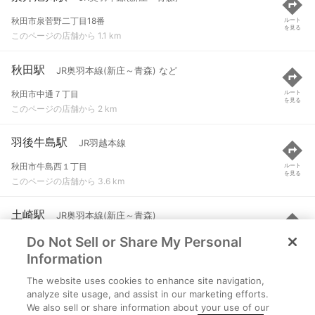
秋田市泉菅野二丁目18番
ルート
を見る
このページの店舗から 1.1 km
秋田駅
JR奥羽本線(新庄～青森) など
秋田市中通７丁目
ルート
を見る
このページの店舗から 2 km
羽後牛島駅
JR羽越本線
秋田市牛島西１丁目
ルート
を見る
このページの店舗から 3.6 km
土崎駅
JR奥羽本線(新庄～青森)
Do Not Sell or Share My Personal
秋田市土崎港中央６丁目
ルート
を見る
このページの店舗から 4.7 km
Information
The website uses cookies to enhance site navigation,
新屋駅
JR羽越本線
analyze site usage, and assist in our marketing efforts.
We also sell or share information about your use of our
秋田市新屋扇町
ルート