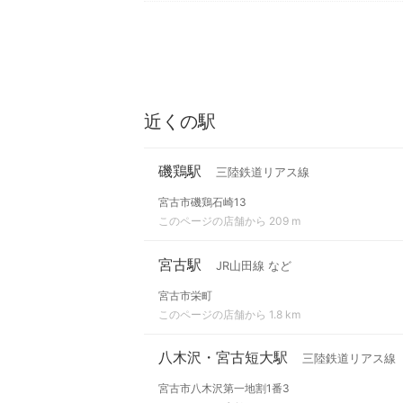
近くの駅
磯鶏駅
三陸鉄道リアス線
宮古市磯鶏石崎13
このページの店舗から 209 m
宮古駅
JR山田線 など
宮古市栄町
このページの店舗から 1.8 km
八木沢・宮古短大駅
三陸鉄道リアス線
宮古市八木沢第一地割1番3