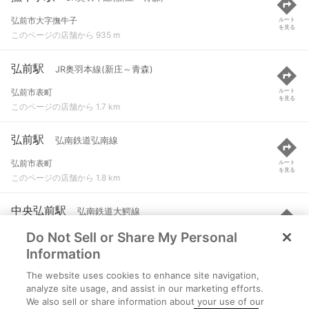
弘前市大字撫牛子
ルート
を見る
このページの店舗から 935 m
弘前駅
JR奥羽本線(新庄～青森)
弘前市表町
ルート
を見る
このページの店舗から 1.7 km
弘前駅
弘南鉄道弘南線
弘前市表町
ルート
を見る
このページの店舗から 1.8 km
中央弘前駅
弘南鉄道大鰐線
Do Not Sell or Share My Personal
弘前市大字吉野町１-６
ルート
を見る
このページの店舗から 2.3 km
Information
The website uses cookies to enhance site navigation,
弘前東高前駅
弘南鉄道弘南線
analyze site usage, and assist in our marketing efforts.
We also sell or share information about your use of our
弘前市大字川先４-１１-１
ルート