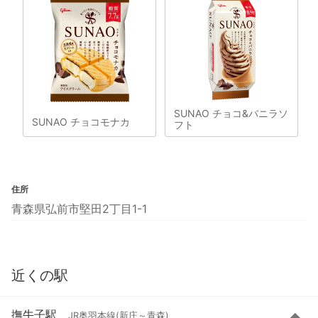
SUNAO チョコ&バニラソ
SUNAO チョコモナカ
フト
住所
青森県弘前市堅田2丁目1-1
近くの駅
撫牛子駅
JR奥羽本線(新庄～青森)