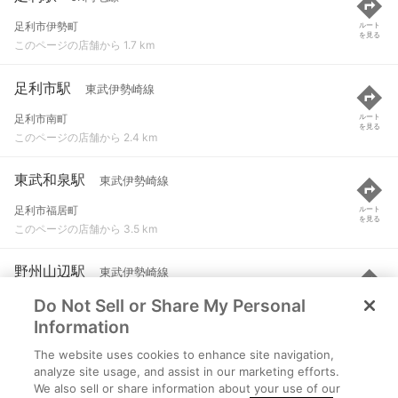
足利市伊勢町
ルート
を見る
このページの店舗から 1.7 km
足利市駅
東武伊勢崎線
足利市南町
ルート
を見る
このページの店舗から 2.4 km
東武和泉駅
東武伊勢崎線
足利市福居町
ルート
を見る
このページの店舗から 3.5 km
野州山辺駅
東武伊勢崎線
Do Not Sell or Share My Personal
足利市八幡町
ルート
を見る
このページの店舗から 3.6 km
Information
The website uses cookies to enhance site navigation,
福居駅
東武伊勢崎線
analyze site usage, and assist in our marketing efforts.
We also sell or share information about your use of our
足利市福居町
ルート