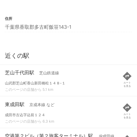
住所
千葉県香取郡多古町飯笹143-1
近くの駅
芝山千代田駅
芝山鉄道線
山武郡芝山町香山新田橋松１４８-１
ルート
を見る
このページの店舗から 5.1 km
東成田駅
京成本線 など
成田市古込字込前１２４
ルート
を見る
このページの店舗から 6.3 km
空港第２ビル（第２旅客ターミナル）駅
JR成田線