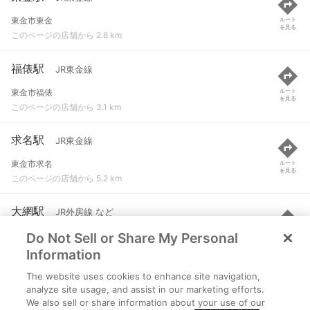
東金市東金
ルート
を見る
このページの店舗から 2.8 km
福俵駅
JR東金線
東金市福俵
ルート
を見る
このページの店舗から 3.1 km
求名駅
JR東金線
東金市求名
ルート
を見る
このページの店舗から 5.2 km
大網駅
JR外房線 など
Do Not Sell or Share My Personal
千葉県大網白里市南玉21-7
ルート
を見る
このページの店舗から 5.9 km
Information
The website uses cookies to enhance site navigation,
永田駅
JR外房線
analyze site usage, and assist in our marketing efforts.
We also sell or share information about your use of our
千葉県大網白里市永田1835
ルート