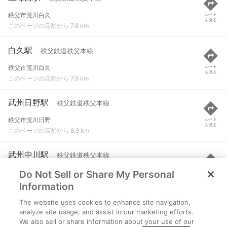
秩父市荒川白久
ルート
を見る
このページの店舗から 7.8 km
白久駅
秩父鉄道秩父本線
秩父市荒川白久
ルート
を見る
このページの店舗から 7.9 km
武州日野駅
秩父鉄道秩父本線
秩父市荒川日野
ルート
を見る
このページの店舗から 8.9 km
武州中川駅
秩父鉄道秩父本線
Do Not Sell or Share My Personal
秩父市荒川上田野
ルート
を見る
このページの店舗から 9 km
Information
The website uses cookies to enhance site navigation,
秩父駅
秩父鉄道秩父本線
analyze site usage, and assist in our marketing efforts.
We also sell or share information about your use of our
秩父市宮側町
ルート