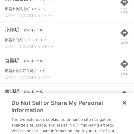
那覇市奥武山町３１６-２
ルート
を見る
このページの店舗から 8.7 km
小禄駅
ゆいレール
那覇市田原３-１０００-１
ルート
を見る
このページの店舗から 8.9 km
首里駅
ゆいレール
那覇市首里汀良町３-１９
ルート
を見る
このページの店舗から 9 km
壺川駅
ゆいレール
Do Not Sell or Share My Personal
那覇市壺川３-１０６
ルート
を見る
このページの店舗から 9 km
Information
The website uses cookies to enhance site navigation,
赤嶺駅
ゆいレール
analyze site usage, and assist in our marketing efforts.
We also sell or share information about your use of our
那覇市赤嶺２-１０００-１１
ルート