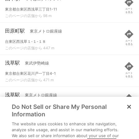
東京都台東区西浅草三丁目1-11
ルート
を見る
このページの店舗から 98 m
田原町駅
東京メトロ銀座線
台東区西浅草１-１-１８
ルート
を見る
このページの店舗から 447 m
浅草駅
東武伊勢崎線
東京都台東区花川戸一丁目4-1
ルート
を見る
このページの店舗から 471 m
浅草駅
東京メトロ銀座線
Do Not Sell or Share My Personal
東京都台東区浅草一丁目1-3
ルート
を見る
このページの店舗から 484 m
Information
The website uses cookies to enhance site navigation,
浅草駅
都営浅草線
analyze site usage, and assist in our marketing efforts.
We also sell or share information about your use of our
東京都台東区駒形一丁目12-14
ルート