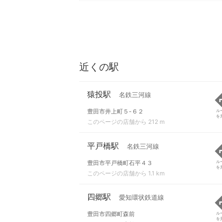
近くの駅
猿投駅
名鉄三河線
豊田市井上町５-６２
ル
を
このページの店舗から 212 m
平戸橋駅
名鉄三河線
豊田市平戸橋町石平４３
ル
を
このページの店舗から 1.1 km
四郷駅
愛知環状鉄道線
豊田市四郷町森前
ル
を