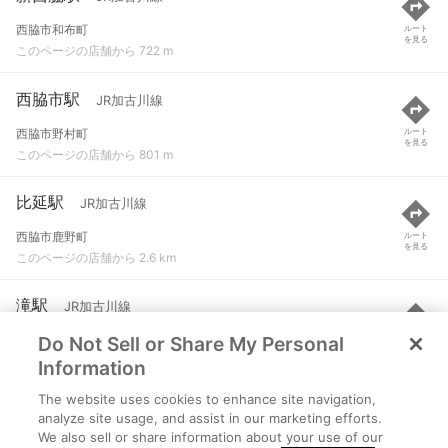
西脇市和布町
ルート
を見る
このページの店舗から 722 m
西脇市駅
JR加古川線
西脇市野村町
ルート
を見る
このページの店舗から 801 m
比延駅
JR加古川線
西脇市鹿野町
ルート
を見る
このページの店舗から 2.6 km
滝駅
JR加古川線
Do Not Sell or Share My Personal
加東市上滝野
ルート
を見る
このページの店舗から 3.4 km
Information
The website uses cookies to enhance site navigation,
日本へそ公園駅
JR加古川線
analyze site usage, and assist in our marketing efforts.
We also sell or share information about your use of our
西脇市上比延町大字芦谷滝ノ上
ルート