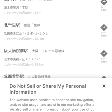
茨木市豊川４丁目
ルート
を見る
このページの店舗から 1 km
北千里駅
阪急千里線
吹田市古江台４-２-D-１-１０１
ルート
を見る
このページの店舗から 1.3 km
阪大病院前駅
大阪モノレール彩都線
茨木市美穂ケ丘４５９５-１
ルート
を見る
このページの店舗から 1.8 km
箕面萱野駅
北大阪急行電鉄
Do Not Sell or Share My Personal
大阪府箕面市西宿1丁目
ルート
を見る
このページの店舗から 2.5 km
Information
The website uses cookies to enhance site navigation,
箕面船場阪大前駅
北大阪急行電鉄
analyze site usage, and assist in our marketing efforts.
We also sell or share information about your use of our
大阪府箕面市船場東3丁目
ルート