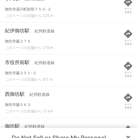
御坊市湯川町財部７５０-２
ルート
を見る
このページの店舗から 225 m
紀伊御坊駅
紀州鉄道線
御坊市薗２７５
ルート
を見る
このページの店舗から 279 m
市役所前駅
紀州鉄道線
御坊市薗３５１-２
ルート
を見る
このページの店舗から 811 m
西御坊駅
紀州鉄道線
御坊市薗５６３
ルート
を見る
このページの店舗から 1.1 km
御坊駅
紀州鉄道線
Do Not Sell or Share My Personal
御坊市湯川町小松原
ルート