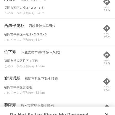
福岡市南区大楠３-２０-１８
ルート
を見る
このページの店舗から 826 m
西鉄平尾駅
西鉄天神大牟田線
福岡市中央区平尾２-２３５-６
ルート
を見る
このページの店舗から 1 km
竹下駅
JR鹿児島本線(博多～八代)
福岡市博多区竹下４丁目
ルート
を見る
このページの店舗から 1.5 km
渡辺通駅
福岡市営地下鉄七隈線
福岡市中央区渡辺通
ルート
を見る
このページの店舗から 1.6 km
薬院駅
福岡市営地下鉄七隈線
Do Not Sell or Share My Personal
福岡市中央区渡辺通２-６-１
ルート