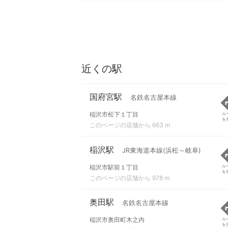
近くの駅
国府宮駅
名鉄名古屋本線
稲沢市松下１丁目
ル
を
このページの店舗から 663 m
稲沢駅
JR東海道本線(浜松～岐阜)
稲沢市駅前１丁目
ル
を
このページの店舗から 978 m
奥田駅
名鉄名古屋本線
稲沢市奥田町木之内
ル
を